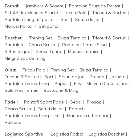
Fotbal:
Jambiere & Sosete
Pantalon Scurt de Portar
Set Arbitru Maneca Scurta
Tricou Polo
Tricouri & Sorturi
Pantalon Lung de portar
Sort
Seturi de joc
Manusi Portar
Set portar
Baschet:
Trening Set
Bluza Termica
Tricouri & Sorturi
Pantalon
Geaca Scurta
Pantalon Termic Scurt
Seturi de joc
Geaca Lunga
Manusi Termice
Mingi & sac de mingi
Oina:
Tricou Polo
Trening Set
Bluza Termica
Tricouri & Sorturi
Sort
Seturi de joc
Prosop
Jacheta
Pantalon Termic Lung
Papuci
Fes
Maieuri Departajare
Guler/Fes Termic
Bastoane & Mingi
Padel:
Pantofi Sport Padel
Sepci
Prosop
Geaca Scurta
Seturi de joc
Papuci
Pantalon Termic Lung
Fes
Hanorac cu fermoar
Rachete
Logistica Sportiva:
Logistica Fotbal
Logistica Baschet