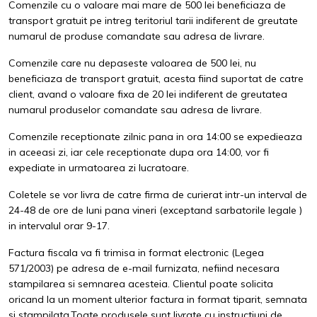
Comenzile cu o valoare mai mare de 500 lei beneficiaza de
transport gratuit pe intreg teritoriul tarii indiferent de greutate
numarul de produse comandate sau adresa de livrare.
Comenzile care nu depaseste valoarea de 500 lei, nu
beneficiaza de transport gratuit, acesta fiind suportat de catre
client, avand o valoare fixa de 20 lei indiferent de greutatea
numarul produselor comandate sau adresa de livrare.
Comenzile receptionate zilnic pana in ora 14:00 se expedieaza
in aceeasi zi, iar cele receptionate dupa ora 14:00, vor fi
expediate in urmatoarea zi lucratoare.
Coletele se vor livra de catre firma de curierat intr-un interval de
24-48 de ore de luni pana vineri (exceptand sarbatorile legale )
in intervalul orar 9-17.
Factura fiscala va fi trimisa in format electronic (Legea
571/2003) pe adresa de e-mail furnizata, nefiind necesara
stampilarea si semnarea acesteia. Clientul poate solicita
oricand la un moment ulterior factura in format tiparit, semnata
si stampilata,Toate produsele sunt livrate cu instructiuni de