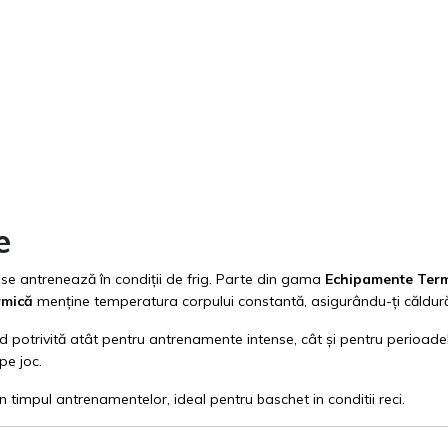
e
 se antrenează în condiții de frig. Parte din gama
Echipamente Term
rmică
menține temperatura corpului constantă, asigurându-ți căldură 
 potrivită atât pentru antrenamente intense, cât și pentru perioade
pe joc.
n timpul antrenamentelor, ideal pentru baschet in conditii reci.