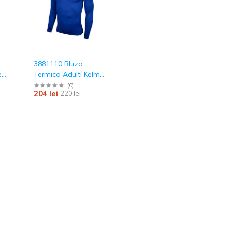
3881110 Bluza
e
Termica Adulti Kelme
North cu maneca
(
0
)
204 lei
220 lei
lunga