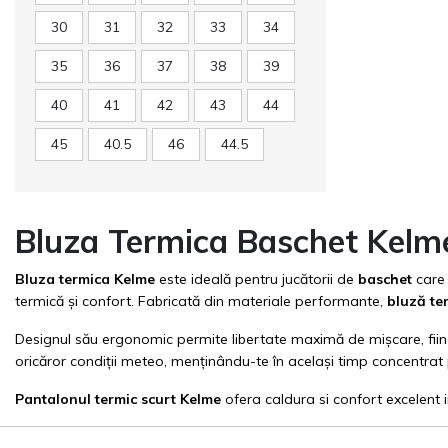
30
31
32
33
34
35
36
37
38
39
40
41
42
43
44
45
40.5
46
44.5
Bluza Termica Baschet Kelm
Bluza termica Kelme
este ideală pentru jucătorii de
baschet
care
termică și confort. Fabricată din materiale performante,
bluză te
Designul său ergonomic permite libertate maximă de mișcare, fiind
oricăror condiții meteo, menținându-te în același timp concentrat 
Pantalonul termic scurt Kelme
ofera caldura si confort excelent i