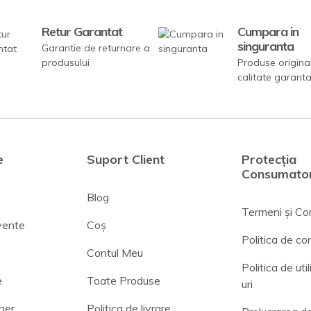
Retur Garantat
Cumpara in
singuranta
Garantie de returnare a
produsului
Produse origina
calitate garant
e
Suport Client
Protecția
Consumator
Blog
Termeni și Con
cvente
Coș
Politica de con
Contul Meu
Politica de uti
e
Toate Produse
uri
ner
Politica de livrare