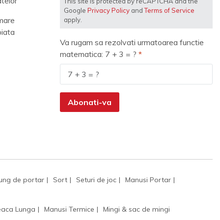
telor
This site is protected by reCAPTCHA and the
Google
Privacy Policy
and
Terms of Service
mare
apply.
piata
Va rugam sa rezolvati urmatoarea functie
matematica: 7 + 3 = ?
Abonati-va
ung de portar
Sort
Seturi de joc
Manusi Portar
aca Lunga
Manusi Termice
Mingi & sac de mingi