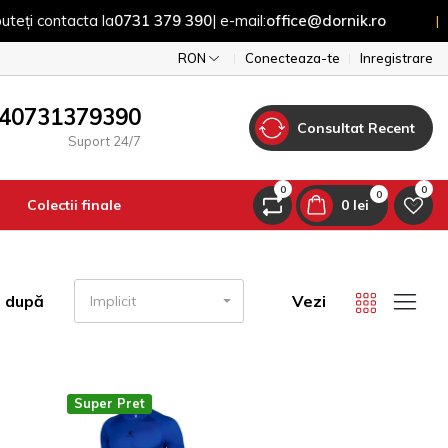
 contacta la
0731 379 390
| e-mail:
office@dornik.ro
|
RON
Conecteaza-te
Inregistrare
40731379390
Consultat Recent
Suport 24/7
0
0
0
Colectii finale
0 lei
ă după
Vezi
Implicit
Super Pret