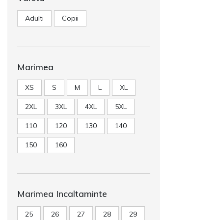
Adulti
Copii
Marimea
XS
S
M
L
XL
2XL
3XL
4XL
5XL
110
120
130
140
150
160
Marimea Incaltaminte
25
26
27
28
29