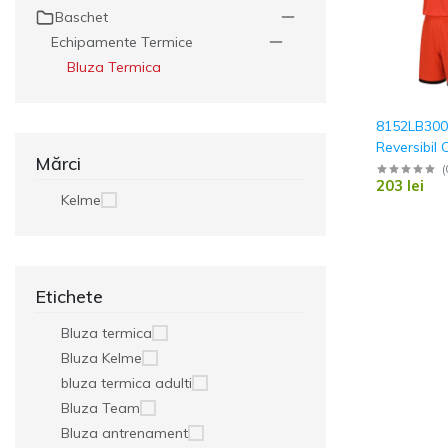
Baschet
Veste
Echipamente Termice
Jacheta
Bluza Termica
Geaca ploaie
Geaca scurta
8152LB300
Reversibil 
Geaca lunga
Mărci
Forward B
(
203 lei
Kelme
Trening Antrename
Set de joc
Etichete
Bluza termica
Bluza Kelme
bluza termica adulti
Bluza Team
Bluza antrenament