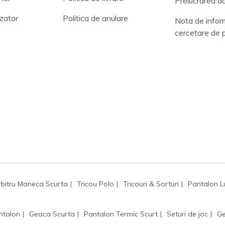
Prelucrarea da
zator
Politica de anulare
Nota de infor
cercetare de 
rbitru Maneca Scurta
Tricou Polo
Tricouri & Sorturi
Pantalon L
ntalon
Geaca Scurta
Pantalon Termic Scurt
Seturi de joc
Ge