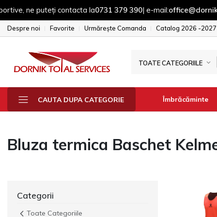
e, ne puteți contacta la
0731 379 390
| e-mail:
office@dornik.ro
Despre noi
Favorite
Urmărește Comanda
Catalog 2026 -2027
TOATE CATEGORIILE
Îmbrăcăminte
CAUTA DUPA CATEGORIE
Bluza termica Baschet Kelm
Fesuri - sepci - 
Manusi
Sepci
Fesuri
Categorii
Toate Categoriile
Geci & Jacheta