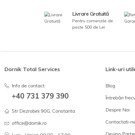
Livrare Gratuită
Pentru comenzile de
peste 500 de Lei
Dornik Total Services
Link-uri util
Info de contact:
Blog
+40 731 379 390
Întrebări fre
Despre Noi
Str Dezrobirii 90G, Constanta
Contactati-n
office@dornik.ro
Devino Parte