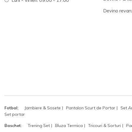
Luni - Vinieri: 09.00 - 17.00
Devino revan
Fotbal:
Jambiere & Sosete
Pantalon Scurt de Portar
Set A
Set portar
Baschet:
Trening Set
Bluza Termica
Tricouri & Sorturi
Pa