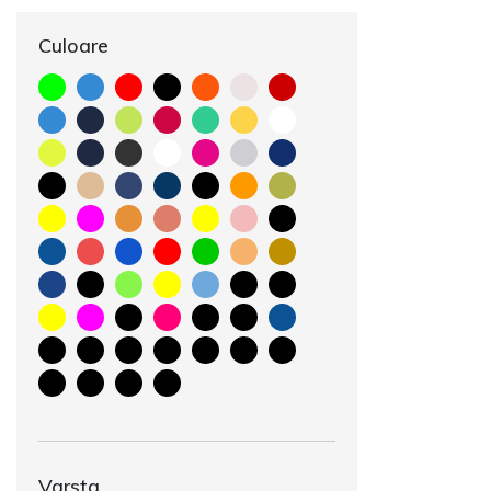
Culoare
Varsta